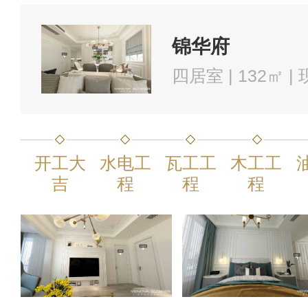
锦华府
四居室 | 132㎡ 
开工大
水电工
瓦工工
木工工
吉
程
程
程