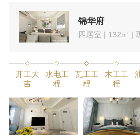
锦华府
四居室 | 132㎡ 
开工大
水电工
瓦工工
木工工
吉
程
程
程