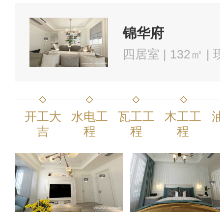
锦华府
四居室 | 132㎡ 
开工大
水电工
瓦工工
木工工
吉
程
程
程